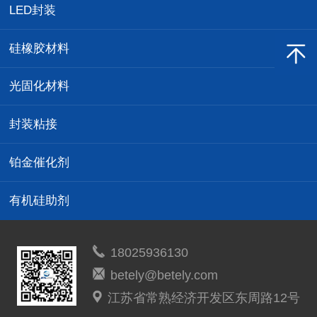
LED封装
硅橡胶材料
光固化材料
封装粘接
铂金催化剂
有机硅助剂
18025936130
betely@betely.com
江苏省常熟经济开发区东周路12号