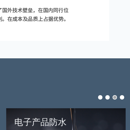
LED封装材料