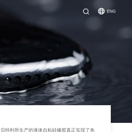
ENG
。贝特利所生产的液体自粘硅橡胶真正实现了免