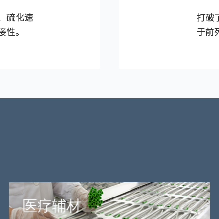
电子产品防水