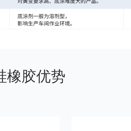
硅橡胶优势