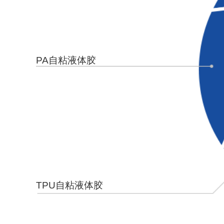
PA自粘液体胶
TPU自粘液体胶