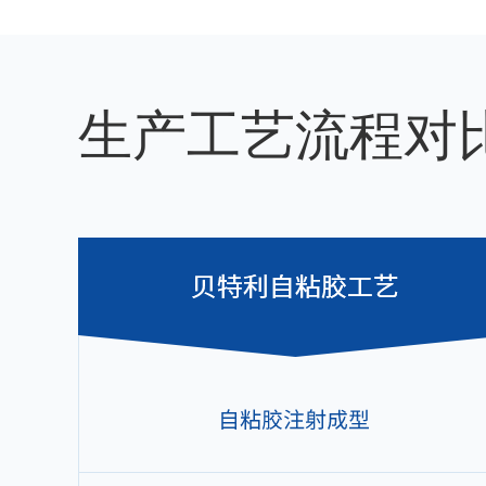
生产工艺流程对