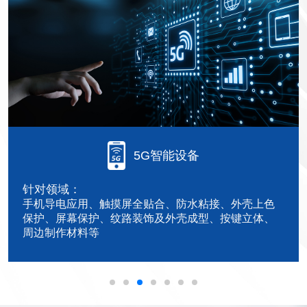
电脑及周边
新能源汽车
光伏产业
LED封装材料
电子产品防水
5G智能设备
医疗辅材
针对领域：
电脑导电应用、外壳纹理保护、触摸屏贴合、组件
电池应用、车载中控屏全贴合粘接、汽车内饰涂料、
太阳能银粉、有机硅灌封等
高折射率、低折射率、底涂剂等
手机导电应用、触摸屏全贴合、防水粘接、外壳上色
导尿管、喉管、负压球、医疗输注泵、医疗敷贴等制
自
粘液体硅橡胶
防水应用
粘接、屏幕保护、屏幕增亮、LED封装、按键立
汽车雷达灌封胶等
保护、屏幕保护、纹路装饰及外壳成型、按键立体、
作材料
体、键盘上色等
周边制作材料等