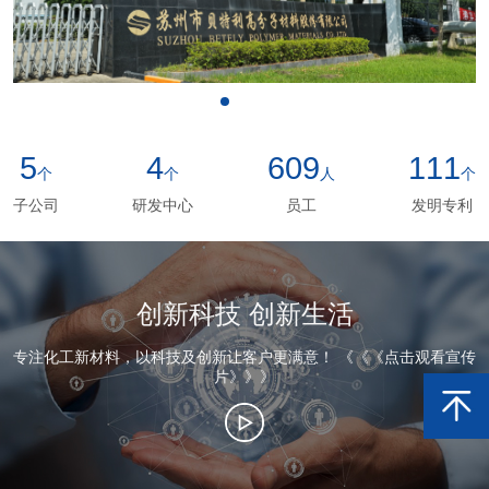
5
4
609
111
个
个
人
个
子公司
研发中心
员工
发明专利
创新科技 创新生活
专注化工新材料，以科技及创新让客户更满意！ 《《《点击观看宣传
片》》》